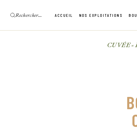
ACCUEIL
NOS EXPLOITATIONS
BOU
Château de Vaudieu
Le Plateau des chênes
Bressy-Masson
CUVÉE «
Château de Vaudieu
Le Plateau des chênes
Bressy-Masson
B