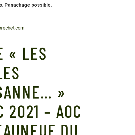
s. Panachage possible.
brechet.com
 « LES
LES
SANNE… »
 2021 – AOC
EAUNEUF DU