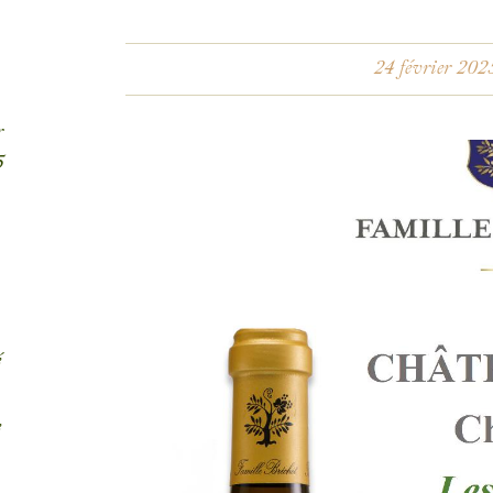
24 février 202
r
5
é
e