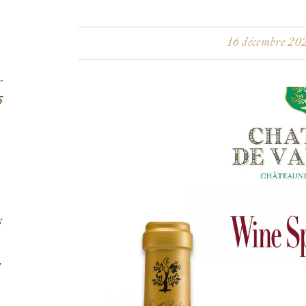
16 décembre 20
r
5
é
e